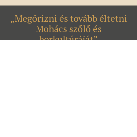
„Megőrizni és tovább éltetni
Mohács szőlő és
borkultúráját”
A bor kultúrájának vonzásában, szülővárosom
szőlőhegyén készítjük borainkat a természet és a
korszerű tudás segítségével. A magam telepítette
szőlőkben, egyedi felfogás szerint, izgalmas fajtákból.